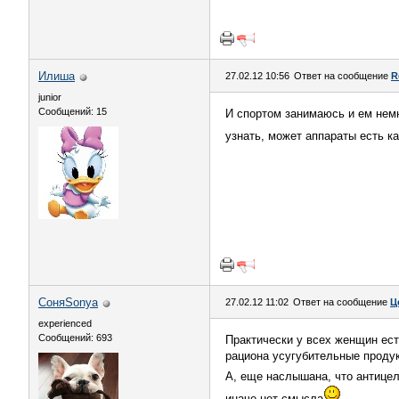
Илиша
27.02.12 10:56
Ответ на сообщение
R
junior
Сообщений: 15
И спортом занимаюсь и ем немн
узнать, может аппараты есть к
СоняSonya
27.02.12 11:02
Ответ на сообщение
Ц
experienced
Сообщений: 693
Практически у всех женщин ест
рациона усугубительные продукт
А, еще наслышана, что антиц
иначе нет смысла