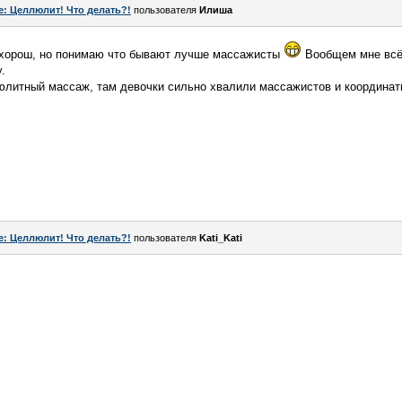
e: Целлюлит! Что делать?!
пользователя
Илиша
н хорош, но понимаю что бывают лучше массажисты
Вообщем мне всё 
.
юлитный массаж, там девочки сильно хвалили массажистов и координат
e: Целлюлит! Что делать?!
пользователя
Kati_Kati