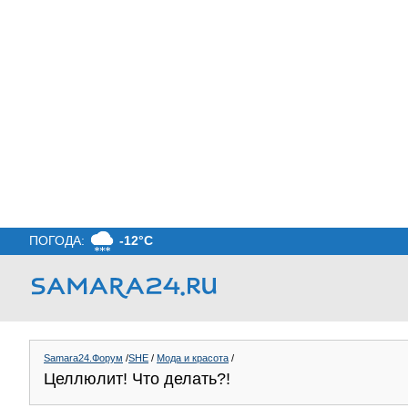
ПОГОДА:
-12°C
Samara24.Форум
/
SHE
/
Мода и красота
/
Целлюлит! Что делать?!