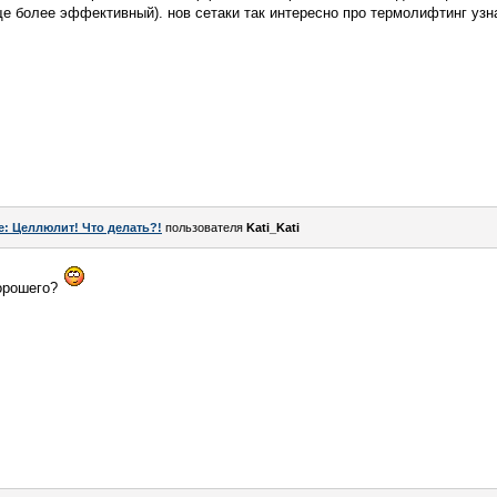
ще более эффективный). нов сетаки так интересно про термолифтинг узна
e: Целлюлит! Что делать?!
пользователя
Kati_Kati
орошего?