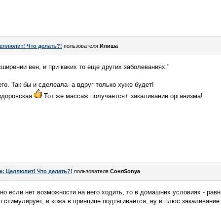
еллюлит! Что делать?!
пользователя
Илиша
ширении вен, и при каких то еще других заболеваниях."
го. Так бы и сделеала- а вдруг только хуже будет!
здоровская
Тот же массаж получается+ закаливание организма!
e: Целлюлит! Что делать?!
пользователя
СоняSonya
но если нет возможности на него ходить, то в домашних условиях - рав
о стимулирует, и кожа в принципе подтягивается, ну и плюс закаливание