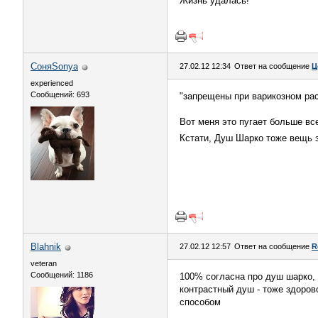
Жизнь удалась!
СоняSonya
27.02.12 12:34
Ответ на сообщение
Ц
experienced
Сообщений: 693
"запрещены при варикозном рас
Вот меня это пугает больше все
Кстати, Душ Шарко тоже вещь 
Blahnik
27.02.12 12:57
Ответ на сообщение
R
veteran
Сообщений: 1186
100% согласна про душ шарко, 
контрастный душ - тоже здоров
способом