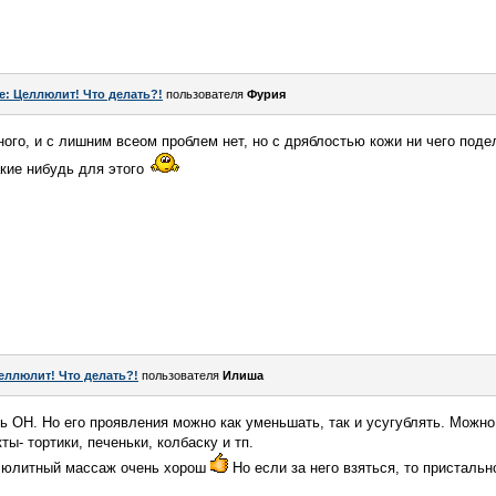
e: Целлюлит! Что делать?!
пользователя
Фурия
ого, и с лишним всеом проблем нет, но с дряблостью кожи ни чего поде
акие нибудь для этого
еллюлит! Что делать?!
пользователя
Илиша
ь ОН. Но его проявления можно как уменьшать, так и усугублять. Можно
ы- тортики, печеньки, колбаску и тп.
елюлитный массаж очень хорош
Но если за него взяться, то пристальн