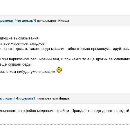
еллюлит! Что делать?!
пользователя
Илиша
дущие высказывания.
а всё жаренное, сладкое.
ак начать делать такого рода массаж - обязательно проконсультируйтесь
ри варикозном расширении вен, и при каких то еще других заболевани
 еще худшей беды.
есь с кем-нибудь уже знающим
еллюлит! Что делать?!
пользователя
Илиша
момассаж с кофейно-медовым скрабом. Правда это надо делать каждый д