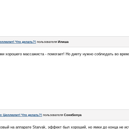
еллюлит! Что делать?!
пользователя
Илиша
и хорошего массажиста - помогает! Но диету нужно соблюдать во время
e: Целлюлит! Что делать?!
пользователя
СоняSonya
вый на аппарате Starvak, эффект был хороший, но ямки до конца не и