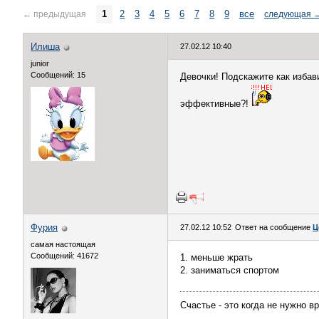
1
2
3
4
5
6
7
8
9
все
←
предыдущая
следующая
Илиша
27.02.12 10:40
junior
Сообщений: 15
Девочки! Подскажите как избав
эффективные?!
Фурия
27.02.12 10:52
Ответ на сообщение
Ц
самая настоящая
Сообщений: 41672
1. меньше жрать
2. заниматься спортом
Счастье - это когда не нужно вр