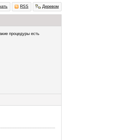
чать
RSS
Деревом
какие процедуры есть