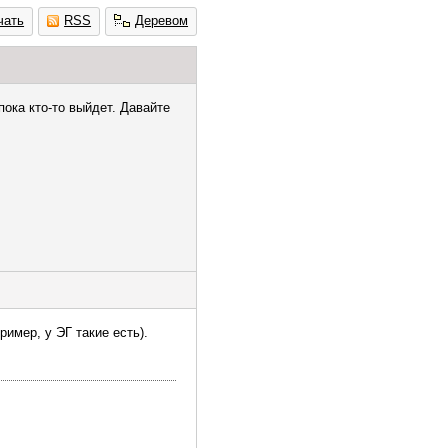
чать
RSS
Деревом
ока кто-то выйдет. Давайте
имер, у ЭГ такие есть).