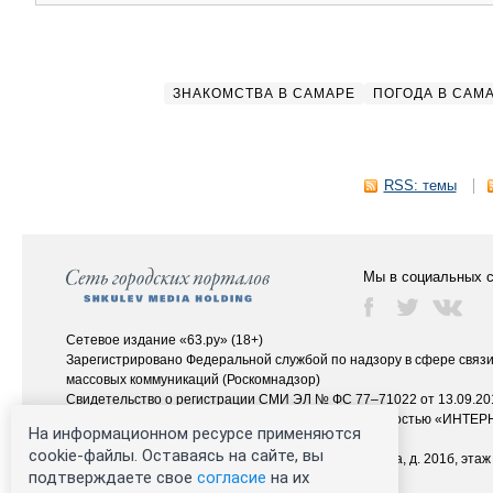
ЗНАКОМСТВА В САМАРЕ
ПОГОДА В САМ
RSS: темы
Мы в социальных с
Сетевое издание «63.ру» (18+)
Зарегистрировано Федеральной службой по надзору в сфере связ
массовых коммуникаций (Роскомнадзор)
Свидетельство о регистрации СМИ ЭЛ № ФС 77–71022 от 13.09.201
Учредитель: Общество с ограниченной ответственностью «ИНТ
На информационном ресурсе применяются
Главный редактор: Плотникова Татьяна Николаевна
cookie-файлы. Оставаясь на сайте, вы
Адрес редакции: 443080, г. Самара, пр. Карла Маркса, д. 201б, этаж 
подтверждаете свое
согласие
на их
Электронный адрес редакции:
63@rugion.ru