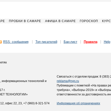
АРЕ
ПРОБКИ В САМАРЕ
АФИША В САМАРЕ
ГОРОСКОП
КУРС
RSS: сообщения
Топ писателей
Бан-лист
Правила
Help
етях
Связаться с отделом продаж: 8 (383) 2
и, информационных технологий и
reklama@ngs.ru
Публикации с пометкой «На правах р
7 г.
трибуна», «Выборы-2019» и «Выборы
ЕРНЕТ ТЕХНОЛОГИИ»
ответственности за достоверность и
12, офис 22, 23, +7 (960) 8-321-574
Информация об ограничениях