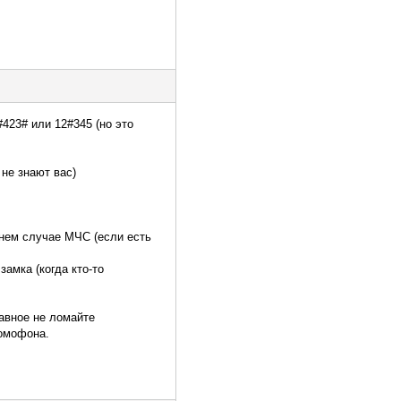
423# или 12#345 (но это
не знают вас)
нем случае МЧС (если есть
амка (когда кто-то
лавное не ломайте
домофона.