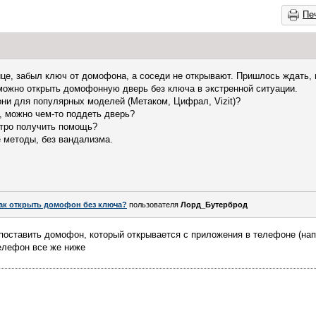
Пе
ице, забыл ключ от домофона, а соседи не открывают. Пришлось ждать, п
можно открыть домофонную дверь без ключа в экстренной ситуации.
они для популярных моделей (Метаком, Цифрал, Vizit)?
, можно чем-то поддеть дверь?
стро получить помощь?
 методы, без вандализма.
ак открыть домофон без ключа?
пользователя
Лорд_Бутерброд
поставить домофон, который открывается с приложения в телефоне (напр
елефон все же ниже