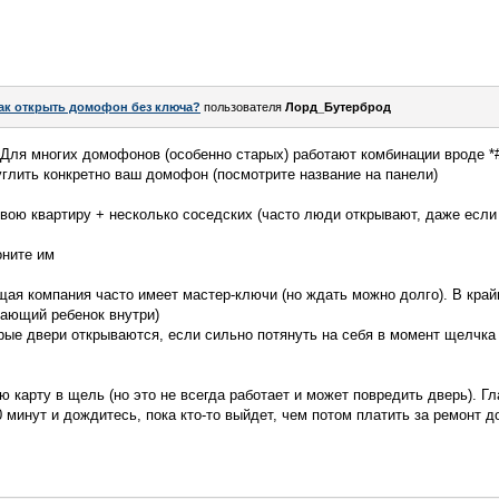
ак открыть домофон без ключа?
пользователя
Лорд_Бутерброд
Для многих домофонов (особенно старых) работают комбинации вроде *#
углить конкретно ваш домофон (посмотрите название на панели)
вою квартиру + несколько соседских (часто люди открывают, даже если 
оните им
ая компания часто имеет мастер-ключи (но ждать можно долго). В край
зающий ребенок внутри)
ые двери открываются, если сильно потянуть на себя в момент щелчка з
 карту в щель (но это не всегда работает и может повредить дверь). Г
0 минут и дождитесь, пока кто-то выйдет, чем потом платить за ремонт 