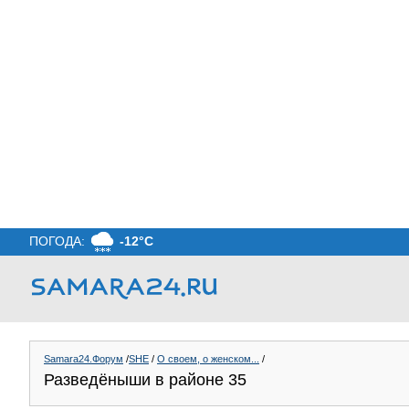
ПОГОДА:
-12°C
Samara24.Форум
/
SHE
/
О своем, о женском...
/
Разведёныши в районе 35