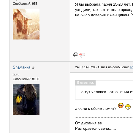
Сообщений: 953
Я бы выбрала парня 25-28 лет
уходили, так вот тяжело прохо
не было доверия к женщинам. 
Shаманка
24.07.14 07:05
Ответ на сообщение
R
guru
Сообщений: 8160
В ответ на:
а тут человек - отношения с
а если к обоим лежит?
От дыхания ее
Разгорается свеча......