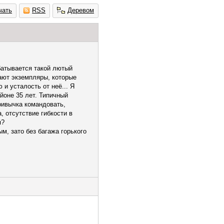
чать
RSS
Деревом
батывается такой лютый
ают экземпляры, которые
и усталость от неё... Я
йоне 35 лет. Типичный
ривычка командовать,
, отсутствие гибкости в
я?
м, зато без багажа горького