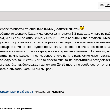
Пе
 перспективности отношений с ними? Делимся опытом
общие тенденции. Када у человека за плечами 1-2 развода, у него выра
м, и в целом по отношению к жизни... Это в большинстве случаев. Быв
ю чистоту и наивность, но всё равно чувствуется потрёпанность жизнью 
остарше себя, но последнее время насмотрелась на них в возрасте в ра
авшийся к этому возрасту карьерно и материально человек. Но цинизм, п
ляды и, мне кажется, неспособность уже испытывать какие-либо чувства
ве случаев так и есть, или это просто мне такие экземпляры попадаютс
бы у вас был выбор между парнем лет 25-28 (пусть не особо состоятельны
рого я описала, кого бы вы выбрали?
азведёныши в районе 35
пользователя
Лапушkа
и самые тоже разные