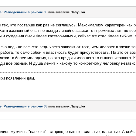
e: Разведёныши в районе 35
пользователя
Лапушkа
и тех, кто постарше как раз не соглашусь. Максимализм характерен как 
отя жизненный опыт не всегда линейно зависит от прожитых лет, но все
ы и суждения были более категоричными, сейчас же стал более гибким, 
еко ведь не все -это ведь часто зависит от того, чем человек в жизни за
абота, то само собой и властность будет присутствовать. Но это от воз
лежит к более молодому, но это вряд ли изза чего то вышеописанного. 
и все разные. И душа лежит к какому то конкретному человеку независ
при появлении дам.
e: Разведёныши в районе 35
пользователя
Лапушkа
ились мужчины-"папочки" - старше, опытные, сильные, властные. А сейч