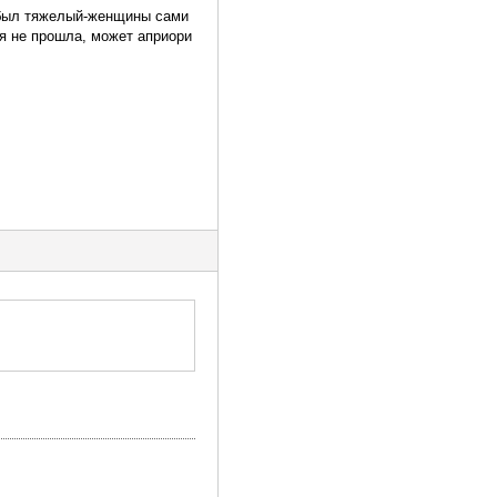
д был тяжелый-женщины сами
ия не прошла, может априори