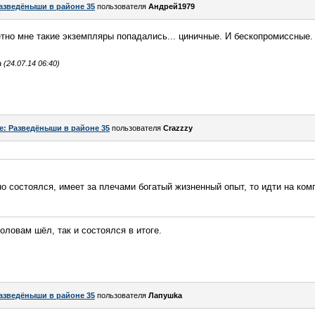
азведёныши в районе 35
пользователя
Андрей1979
етно мне такие экземпляры попадались... циничные. И бескопромиссные.
24.07.14 06:40)
e: Разведёныши в районе 35
пользователя
Crazzzy
 состоялся, имеет за плечами богатый жизненный опыт, то идти на ком
оловам шёл, так и состоялся в итоге.
азведёныши в районе 35
пользователя
Лапушkа