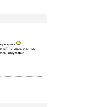
вежую кровь
чки" - старше, опытные,
иссы, отсутствие