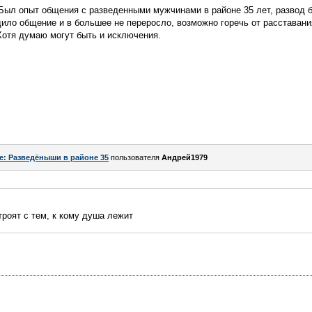
. Был опыт общения с разведенными мужчинами в районе 35 лет, разво
дило общение и в большее не переросло, возможно горечь от расставан
Хотя думаю могут быть и исключения.
e: Разведёныши в районе 35
пользователя
Андрей1979
троят с тем, к кому душа лежит