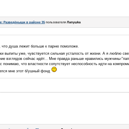
e: Разведёныши в районе 35
пользователя
Лапушkа
, что душа лежит больше к парню помоложе.
соки выпиты уже, чувствуется сильная усталость от жизни. А я люблю с
е взглядов сейчас идёт... Мне правда раньше нравились мужчины-"папо
с понимаю, что властности сопутствует неспособность идти на компром
вился мне этот б/ушный фонд