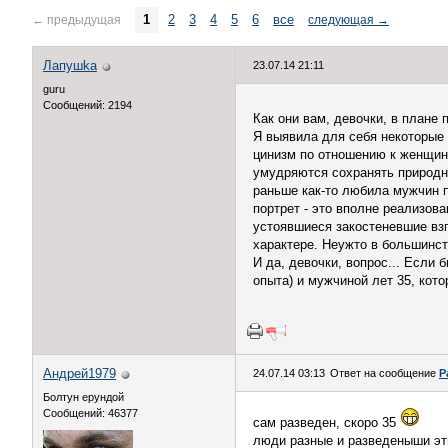
1
2
3
4
5
6
все
←
предыдущая
следующая
→
Лапушkа
23.07.14 21:11
guru
Сообщений: 2194
Как они вам, девочки, в плане
Я выявила для себя некоторые 
цинизм по отношению к женщина
умудряются сохранять природну
раньше как-то любила мужчин п
портрет - это вполне реализов
устоявшиеся закостеневшие взг
характере. Неужто в большинст
И да, девочки, вопрос... Если 
опыта) и мужчиной лет 35, кото
Андрей1979
24.07.14 03:13
Ответ на сообщение
Р
Болтун ерундой
Сообщений: 46377
сам разведен, скоро 35
люди разные и разведеныши эт