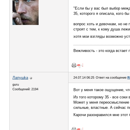
"Если бы у вас был выбор межд
35, которого я описала, кого б
вопрос хоть и девочкам, но не
строят с тем, к кому душа лежи
хотя мои взгляды возможно ус
Вежливость - это когда встает 
Лапушkа
24.07.14 06:25
Ответ на сообщение
R
guru
Сообщений: 2194
Вот у меня такое ощущение, ч
Из того которому 35 - все сок
Может у меня переосмысление в
сильные, властные. А сейчас п
Карочи разонравился мне этот