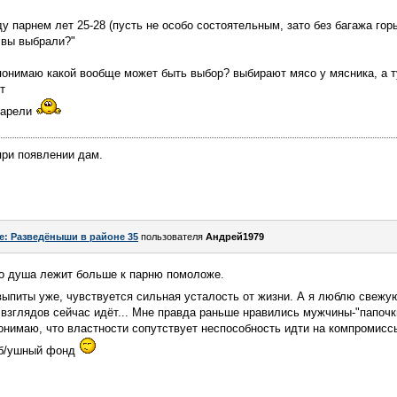
у парнем лет 25-28 (пусть не особо состоятельным, зато без багажа гор
ы вы выбрали?"
 понимаю какой вообще может быть выбор? выбирают мясо у мясника, а т
т
тарели
при появлении дам.
e: Разведёныши в районе 35
пользователя
Андрей1979
то душа лежит больше к парню помоложе.
и выпиты уже, чувствуется сильная усталость от жизни. А я люблю свеж
зглядов сейчас идёт... Мне правда раньше нравились мужчины-"папочки
онимаю, что властности сопутствует неспособность идти на компромиссы,
 б/ушный фонд