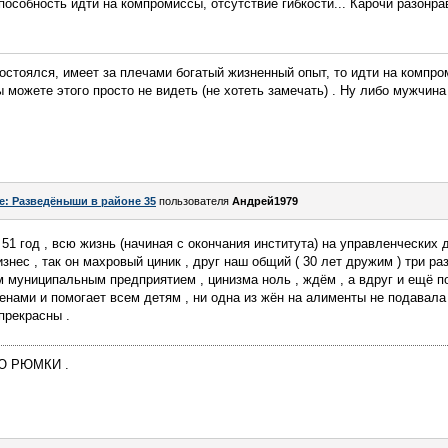
пособность идти на компромиссы, отсутствие гибкости... Карочи разонр
стоялся, имеет за плечами богатый жизненный опыт, то идти на компро
 можете этого просто не видеть (не хотеть замечать) . Ну либо мужчина
e: Разведёныши в районе 35
пользователя
Андрей1979
51 год , всю жизнь (начиная с окончания института) на управленческих 
нес , так он махровый циник , друг наш общий ( 30 лет дружим ) три ра
м муниципальным предприятием , цинизма ноль , ждём , а вдруг и ещё п
ами и помогает всем детям , ни одна из жён на алименты не подавала 
прекрасны .
АЮ РЮМКИ .