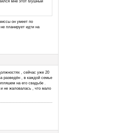
авился мне этот б/ушный
миссы он умеет по
 не планирует идти на
должностях , сейчас уже 20
за разведён , в каждой семье
опляшем на его свадьбе .
и не жаловалась , что мало