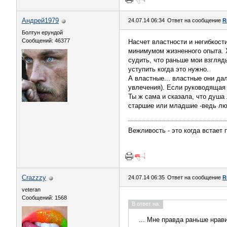
Андрей1979
24.07.14 06:34
Ответ на сообщение
R
Болтун ерундой
Сообщений: 46377
Насчет властности и негибкост
минимумом жизненного опыта. Х
судить, что раньше мои взгляд
уступить когда это нужно.
А властные... властные они дал
увлечения). Если руководящая р
Ты ж сама и сказала, что душа 
старшие или младшие -ведь люд
Вежливость - это когда встает 
Crazzzy
24.07.14 06:35
Ответ на сообщение
R
veteran
Сообщений: 1568
В ответ на:
... Мне правда раньше нрав