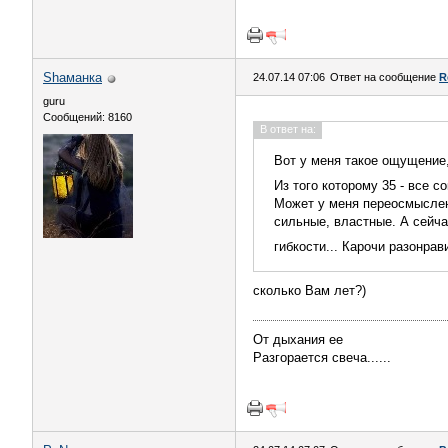
Shаманка
24.07.14 07:06
Ответ на сообщение
R
guru
Сообщений: 8160
В ответ на:
Вот у меня такое ощущение
Из того которому 35 - все 
Может у меня переосмыслени
сильные, властные. А сейча
гибкости... Карочи разонра
сколько Вам лет?)
От дыхания ее
Разгорается свеча......