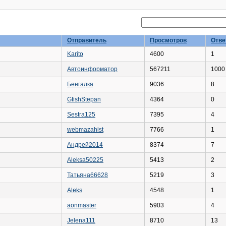
Отправитель
Просмотров
Отве
Karito
4600
1
Автоинформатор
567211
1000
Бенгалка
9036
8
GfishStepan
4364
0
Sestra125
7395
4
webmazahist
7766
1
Андрей2014
8374
7
Aleksa50225
5413
2
Татьяна66628
5219
3
Aleks
4548
1
aonmaster
5903
4
Jelena111
8710
13