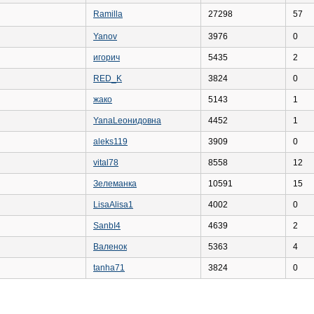
Ramilla
27298
57
Yanov
3976
0
игорич
5435
2
RED_K
3824
0
жако
5143
1
YanaLеонидовна
4452
1
aleks119
3909
0
vital78
8558
12
Зелеманка
10591
15
LisaAlisa1
4002
0
SanbI4
4639
2
Валенок
5363
4
tanha71
3824
0