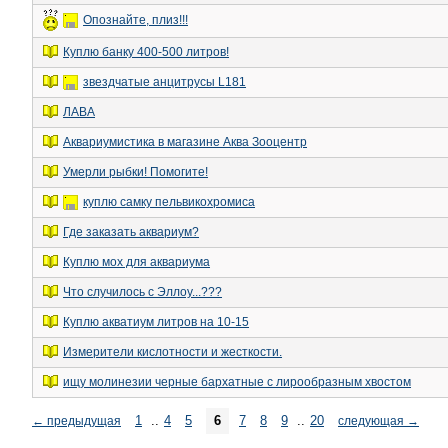
Опознайте, плиз!!!
Куплю банку 400-500 литров!
звездчатые анцитрусы L181
ЛАВА
Аквариумистика в магазине Аква Зооцентр
Умерли рыбки! Помогите!
куплю самку пельвикохромиса
Где заказать аквариум?
Куплю мох для аквариума
Что случилось с Эллоу...???
Куплю акватиум литров на 10-15
Измерители кислотности и жесткости.
ищу молинезии черные бархатные с лирообразным хвостом
1
..
4
5
6
7
8
9
..
20
←
предыдущая
следующая
→