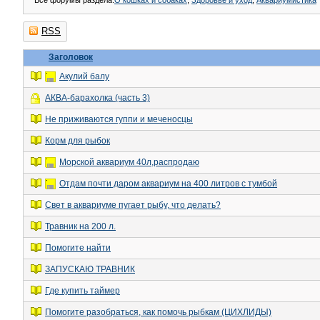
Все форумы раздела:
О кошках и собаках
,
Здоровье и уход
,
Аквариумистика
RSS
Заголовок
Акулий балу
АКВА-барахолка (часть 3)
Не приживаются гуппи и меченосцы
Корм для рыбок
Морской аквариум 40л,распродаю
Отдам почти даром аквариум на 400 литров с тумбой
Свет в аквариуме пугает рыбу, что делать?
Травник на 200 л.
Помогите найти
ЗАПУСКАЮ ТРАВНИК
Где купить таймер
Помогите разобраться, как помочь рыбкам (ЦИХЛИДЫ)