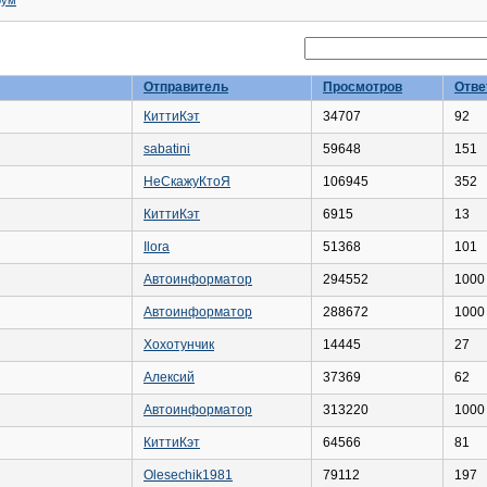
рум
Отправитель
Просмотров
Отве
КиттиКэт
34707
92
sabatini
59648
151
НеСкажуКтоЯ
106945
352
КиттиКэт
6915
13
Ilora
51368
101
Автоинформатор
294552
1000
Автоинформатор
288672
1000
Хохотунчик
14445
27
Алексий
37369
62
Автоинформатор
313220
1000
КиттиКэт
64566
81
Olesechik1981
79112
197