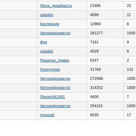
Жена_декабриста
21995
22
sabatini
4699
11
Каплянция
12960
8
Автоинформатор
281277
1000
Фря
7161
9
sabatini
4029
6
Ришелье_Арман
5247
2
Хохотунчик
31769
132
Автоинформатор
272998
1000
Автоинформатор
314352
1000
Olesechik1981
4600
7
Автоинформатор
254101
1000
Алексий
8635
17