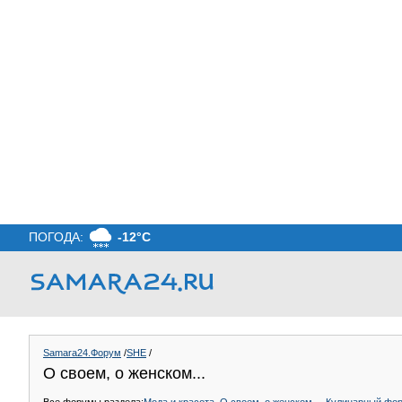
ПОГОДА:
-12°C
Samara24.Форум
/
SHE
/
О своем, о женском...