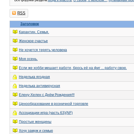
Все форумы раздела:
Мода и красота
,
О своем, о женском...
,
Кулинарный фо
RSS
Заголовок
Карантин. Семья.
Женское счастье
Не хочется терять человека
Моя осень.
Если же хобби мешает работе, брось её на фиг ... работу свою.
Неделька ягодная
Неделька антивирусная
Елену-Хелен с Днём Рождения!!!
Ценообразование в розничной торговле
Ассоциации игра (часть 63)(NF)
Простые женщины
Хочу замуж и семью