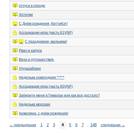
отпуск в городе
Хотелки
С Днём рождения, КиттиКэт!
Ассоциации игра (часть 61)(NF)
С праздником, мальчики!
Рвач и хапуга
Виза и путешествия.
Улучшайзинг
Неделька новогодняя *****
Ассоциации игра (часть 60)(NF)
Заберите меня в Гималаи или как все достало?
Неделька морская
Анжелина, с днём рождения!
1
2
3
4
5
6
7
..
148
←
предыдущая
следующая
→