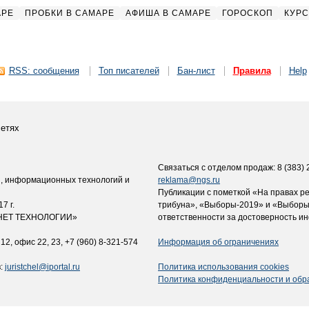
АРЕ
ПРОБКИ В САМАРЕ
АФИША В САМАРЕ
ГОРОСКОП
КУРС
RSS: сообщения
Топ писателей
Бан-лист
Правила
Help
етях
Связаться с отделом продаж: 8 (383) 2
и, информационных технологий и
reklama@ngs.ru
Публикации с пометкой «На правах р
7 г.
трибуна», «Выборы-2019» и «Выборы
ЕРНЕТ ТЕХНОЛОГИИ»
ответственности за достоверность и
12, офис 22, 23, +7 (960) 8-321-574
Информация об ограничениях
в:
juristchel@iportal.ru
Политика использования cookies
Политика конфиденциальности и обр