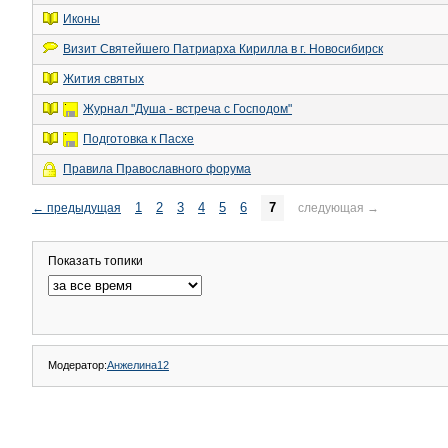
Иконы
Визит Святейшего Патриарха Кирилла в г. Новосибирск
Жития святых
Журнал "Душа - встреча с Господом"
Подготовка к Пасхе
Правила Православного форума
1
2
3
4
5
6
7
←
предыдущая
следующая
→
Показать топики
Модератор:
Анжелина12