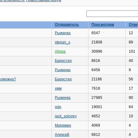
ые возможности
,
Православный форум
Отправитель
Просмотров
Отве
Рыжинка
6547
12
stepan_s
21808
89
Alippa
30996
101
Баристер
8616
40
Рыжинка
6456
9
возможна?
Баристер
21186
56
хмм
7618
17
Рыжинка
27985
90
gdp
19001
64
jack_solovey
4652
10
Мариман
4069
4
Алексий
6812
4