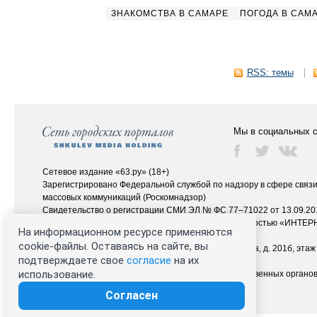
ЗНАКОМСТВА В САМАРЕ
ПОГОДА В САМ
RSS: темы
Мы в социальных с
Сетевое издание «63.ру» (18+)
Зарегистрировано Федеральной службой по надзору в сфере связ
массовых коммуникаций (Роскомнадзор)
Свидетельство о регистрации СМИ ЭЛ № ФС 77–71022 от 13.09.201
Учредитель: Общество с ограниченной ответственностью «ИНТ
На информационном ресурсе применяются
Главный редактор: Плотникова Татьяна Николаевна
cookie-файлы. Оставаясь на сайте, вы
Адрес редакции: 443080, г. Самара, пр. Карла Маркса, д. 201б, этаж 
подтверждаете свое
согласие
на их
Электронный адрес редакции:
63@rugion.ru
использование.
Контактные данные для Роскомнадзора и государственных органо
Техподдержка:
help@shkulev.ru
Согласен