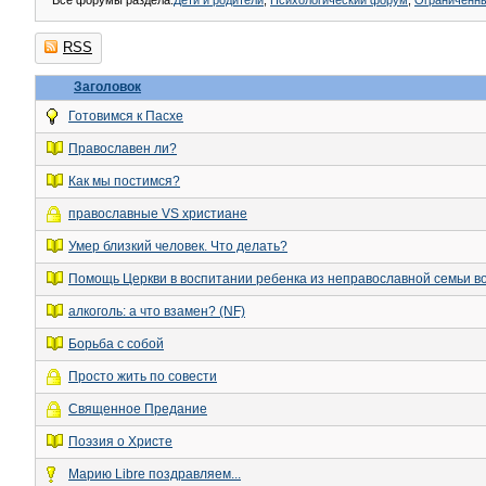
Все форумы раздела:
Дети и родители
,
Психологический форум
,
Ограниченн
RSS
Заголовок
Готовимся к Пасхе
Православен ли?
Как мы постимся?
православные VS христиане
Умер близкий человек. Что делать?
Помощь Церкви в воспитании ребенка из неправославной семьи 
алкоголь: а что взамен? (NF)
Борьба с собой
Просто жить по совести
Священное Предание
Поэзия о Христе
Марию Libre поздравляем...