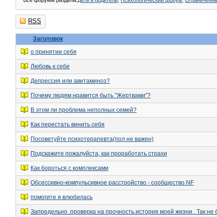
Все форумы раздела:
Дети и родители
,
Психологический форум
,
Ограниченн
RSS
Заголовок
о принятии себя
Любовь к себе
Депрессия или авитаминоз?
Почему людям нравится быть "Жертвами"?
В этом ли проблема неполных семей?
Как перестать винить себя
Посоветуйте психотерапевта(пол не важен)
Подскажите пожалуйста, как проработать страхи
Как бороться с комплексами
Обсессивно-компульсивное расстройство - сообщество NF
помогите я влюбилась
Запредельно .проверка на прочность.история моей жизни . Так не 