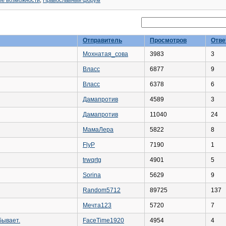
ые возможности
,
Православный форум
Отправитель
Просмотров
Отве
Мохнатая_сова
3983
3
Власс
6877
9
Власс
6378
6
Дамапротив
4589
3
Дамапротив
11040
24
МамаЛера
5822
8
FlyP
7190
1
trwqrtg
4901
5
Sorina
5629
9
Random5712
89725
137
Мечта123
5720
7
бывает.
FaceTime1920
4954
4