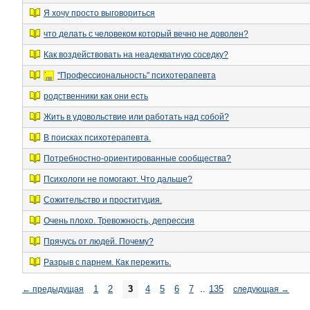
Я хочу просто выговориться
что делать с человеком который вечно не доволен?
Как воздействовать на неадекватную соседку?
"Профессиональность" психотерапевта
родственники как они есть
Жить в удовольствие или работать над собой?
В поисках психотерапевта.
Потребностно-ориентированные сообщества?
Психологи не помогают. Что дальше?
Сожительство и проституция.
Очень плохо. Тревожность, депрессия
Прячусь от людей. Почему?
Разрыв с парнем. Как пережить.
1
2
3
4
5
6
7
..
135
←
предыдущая
следующая
→