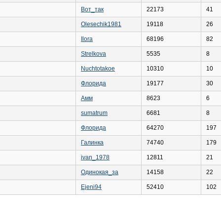
Вот_так
22173
41
Olesechik1981
19118
26
Ilora
68196
82
Strelkova
5535
8
Nuchtotakoe
10310
10
Флорида
19177
30
Амм
8623
6
sumatrum
6681
8
Флорида
64270
197
Галинка
74740
179
ivan_1978
12811
21
Одинокая_за
14158
22
Ejeni94
52410
102